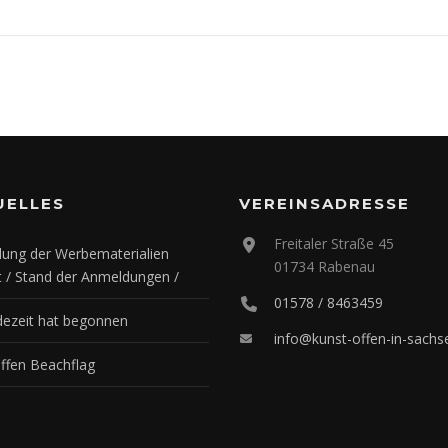
UELLES
VEREINSADRESSE
Freitaler Straße 45
ung der Werbematerialien
01734 Rabenau
t / Stand der Anmeldungen /
01578 / 8463459
ezeit hat begonnen
info@kunst-offen-in-sachs
offen Beachflag