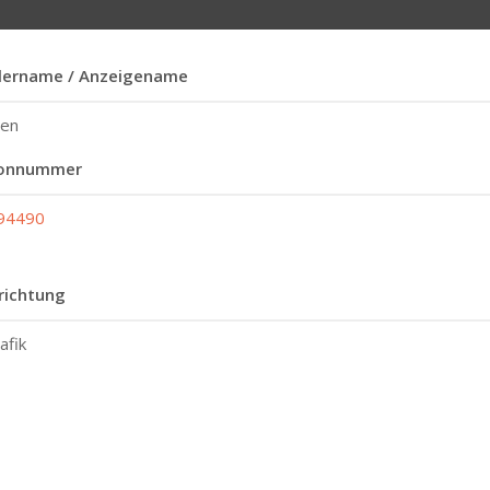
lername / Anzeigename
ten
fonnummer
94490
richtung
afik