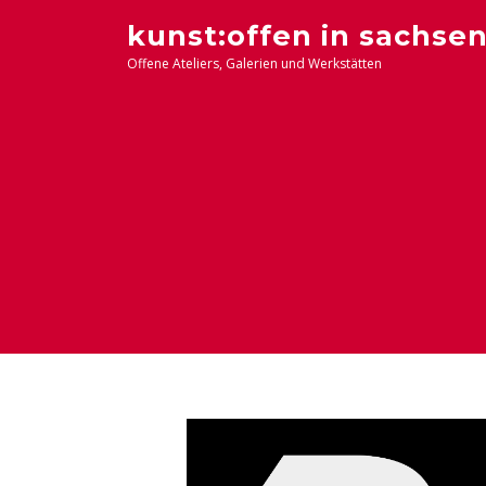
Zum
kunst:offen in sachse
Inhalt
Offene Ateliers, Galerien und Werkstätten
springen