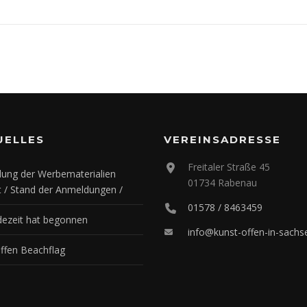
UELLES
VEREINSADRESSE
Freitaler Straße 45
ung der Werbematerialien
01734 Rabenau
t / Stand der Anmeldungen /
01578 / 8463459
ezeit hat begonnen
info@kunst-offen-in-sachs
offen Beachflag