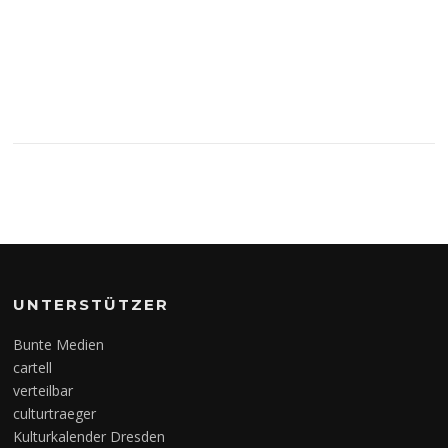
UNTERSTÜTZER
Bunte Medien
cartell
verteilbar
culturtraeger
Kulturkalender Dresden