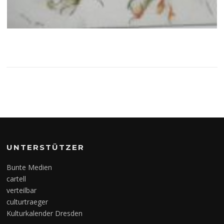
UNTERSTÜTZER
Bunte Medien
cartell
verteilbar
culturtraeger
Kulturkalender Dresden