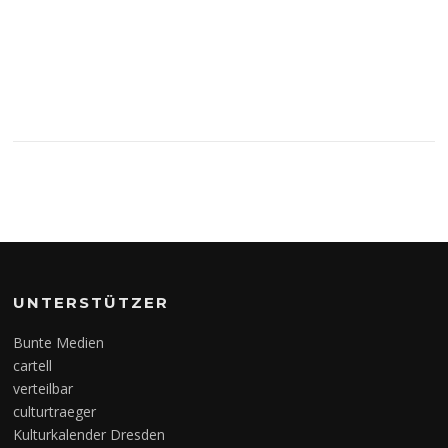
UNTERSTÜTZER
Bunte Medien
cartell
verteilbar
culturtraeger
Kulturkalender Dresden