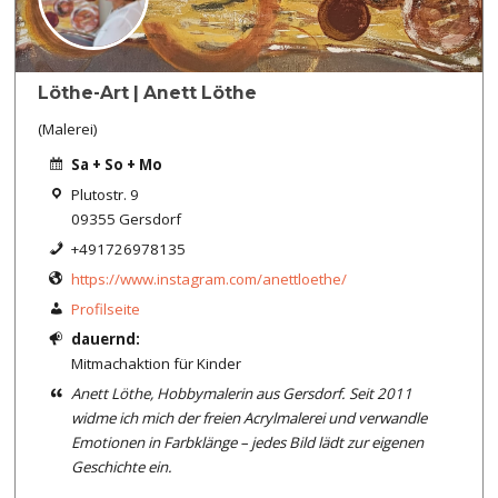
Löthe-Art | Anett Löthe
(Malerei)
Sa + So + Mo
Plutostr. 9
09355 Gersdorf
+491726978135
https://www.instagram.com/anettloethe/
Profilseite
dauernd:
Mitmachaktion für Kinder
Anett Löthe, Hobbymalerin aus Gersdorf. Seit 2011
widme ich mich der freien Acrylmalerei und verwandle
Emotionen in Farbklänge – jedes Bild lädt zur eigenen
Geschichte ein.