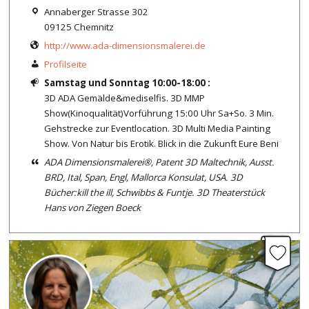
Annaberger Strasse 302
09125 Chemnitz
http://www.ada-dimensionsmalerei.de
Profilseite
Samstag und Sonntag 10:00-18:00 :
3D ADA Gemälde&mediselfis. 3D MMP
Show(Kinoqualität)Vorführung 15:00 Uhr Sa+So. 3 Min.
Gehstrecke zur Eventlocation. 3D Multi Media Painting
Show. Von Natur bis Erotik. Blick in die Zukunft Eure Beni
ADA Dimensionsmalerei®, Patent 3D Maltechnik, Ausst.
BRD, Ital, Span, Engl, Mallorca Konsulat, USA. 3D
Bücher:kill the ill, Schwibbs & Funtje. 3D Theaterstück
Hans von Ziegen Boeck