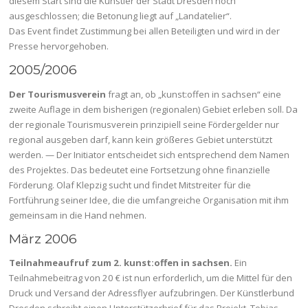
diesem Start sind die Künstler der Stadt Dresden noch
ausgeschlossen; die Betonung liegt auf „Landatelier“.
Das Event findet Zustimmung bei allen Beteiligten und wird in der
Presse hervorgehoben.
2005/2006
Der Tourismusverein
fragt an, ob „kunst:offen in sachsen“ eine
zweite Auflage in dem bisherigen (regionalen) Gebiet erleben soll. Da
der regionale Tourismusverein prinzipiell seine Fördergelder nur
regional ausgeben darf, kann kein größeres Gebiet unterstützt
werden. — Der Initiator entscheidet sich entsprechend dem Namen
des Projektes. Das bedeutet eine Fortsetzung ohne finanzielle
Förderung. Olaf Klepzig sucht und findet Mitstreiter für die
Fortführung seiner Idee, die die umfangreiche Organisation mit ihm
gemeinsam in die Hand nehmen.
März 2006
Teilnahmeaufruf zum 2. kunst:offen in sachsen.
Ein
Teilnahmebeitrag von 20 € ist nun erforderlich, um die Mittel für den
Druck und Versand der Adressflyer aufzubringen. Der Künstlerbund
Dresden schreibt einen Unterstützerbrief für das Projekt. Tobias