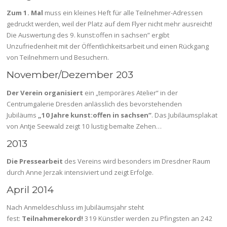
Zum 1. Mal
muss ein kleines Heft für alle Teilnehmer-Adressen
gedruckt werden, weil der Platz auf dem Flyer nicht mehr ausreicht!
Die Auswertung des 9. kunst:offen in sachsen” ergibt
Unzufriedenheit mit der Öffentlichkeitsarbeit und einen Rückgang
von Teilnehmern und Besuchern.
November/Dezember 203
Der Verein organisiert
ein „temporäres Atelier“ in der
Centrumgalerie Dresden anlässlich des bevorstehenden
Jubiläums
„10 Jahre kunst:offen in sachsen”
. Das Jubiläumsplakat
von Antje Seewald zeigt 10 lustig bemalte Zehen…
2013
Die Pressearbeit
des Vereins wird besonders im Dresdner Raum
durch Anne Jerzak intensiviert und zeigt Erfolge.
April 2014
Nach Anmeldeschluss im Jubiläumsjahr steht
fest:
Teilnahmerekord!
319 Künstler werden zu Pfingsten an 242