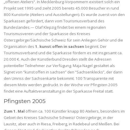
„offenen Ateliers“. In Mecklenburg-Vorpommern existiert solch ein
Projekt seit 1995 und zieht 2005 bereits 45.000 Besucher in rund
800 Kunstorte (Ateliers und Ausstellungen). Es wurde zuerst von den
Sparkassen gefördert, dann vom Tourismusverband des
Bundeslandes.— Olaf Klepzig findet bei einem regionalen
Tourismusverein und der Sparkasse des Kreises
Osterzgebirge/Sächsische Schweiz für sein Anliegen Gehör und die
Organisation des
1. kunst:offen in sachsen
beginnt. Der
Tourismusverband und die Sparkasse fördern es mit insgesamt ca.
20.000 €. Auch der Künstlerbund Dresden stellt die Adressen
potentieller Teilnehmer zur Verfügung. Maja Nagel gestaltet als
Signet von “kunst:offen in sachsen” den “Sachsenklecks”, der dann
den Umriss der Sachsenkarte bekommt. 100 Transparente mit
diesem Motiv werden gedruckt. In der Woche vor Pfingsten 2005
findet eine Auftaktveranstaltung in der Sparkasse Freital statt.
Pfingsten 2005
Zum 1. Mal
öffnen ca. 100 Künstler knapp 80 Ateliers, besonders im
Gebiet des Kreises Sächsische Schweiz/ Osterzgebirge, in der
Lausitz, aber auch in Riesa, Freiberg, in Radebeul und Meißen. Bei