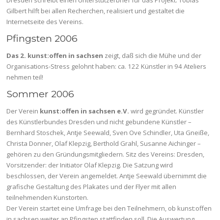
Gilbert hilft bei allen Recherchen, realisiert und gestaltet die
Internetseite des Vereins.
Pfingsten 2006
Das 2. kunst:offen in sachsen
zeigt, daß sich die Mühe und der
Organisations-Stress gelohnt haben: ca. 122 Künstler in 94 Ateliers
nehmen teil!
Sommer 2006
Der Verein
kunst:offen in sachsen e.V.
wird gegründet. Künstler
des Künstlerbundes Dresden und nicht gebundene Künstler –
Bernhard Stoschek, Antje Seewald, Sven Ove Schindler, Uta Gneiße,
Christa Donner, Olaf Klepzig, Berthold Grahl, Susanne Aichinger –
gehören zu den Gründungsmitgliedern. Sitz des Vereins: Dresden,
Vorsitzender: der Initiator Olaf Klepzig. Die Satzung wird
beschlossen, der Verein angemeldet. Antje Seewald übernimmt die
grafische Gestaltung des Plakates und der Flyer mit allen
teilnehmenden Kunstorten.
Der Verein startet eine Umfrage bei den Teilnehmern, ob kunst:offen
in sachsen weiter an Pfingsten stattfinden soll. Die Auswertung