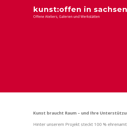
Zum
kunst:offen in sachse
Inhalt
Offene Ateliers, Galerien und Werkstätten
springen
Kunst braucht Raum – und Ihre Unterstütz
Hinter unserem Projekt steckt 100 % ehrenamtli